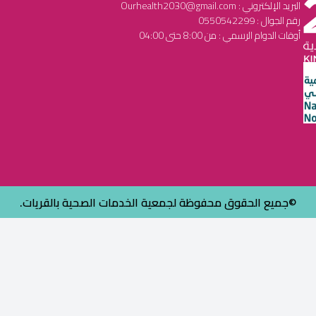
البريد الإلكتروني : Ourhealth2030@gmail.com
رقم الجوال : 0550542299
أوقات الدوام الرسمي : من 8:00 حتى 04:00
©جميع الحقوق محفوظة لجمعية الخدمات الصحية بالقريات.