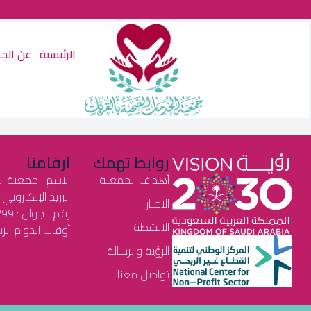
الرئيسية
عن الج
روابط تهمك
ارقامنا
أهداف الجمعية
الاسم : جمعية ا
البريد الإلكتروني : health2030@gmail.com
الاخبار
رقم الجوال : 0550542299
الانشطة
أوقات الدوام الرسمي : م
الرؤية والرسالة
تواصل معنا