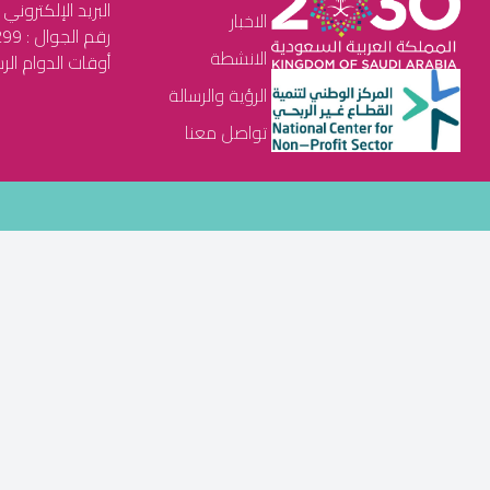
البريد الإلكتروني : health2030@gmail.com
الاخبار
رقم الجوال : 0550542299
الانشطة
أوقات الدوام الرسمي : م
الرؤية والرسالة
تواصل معنا