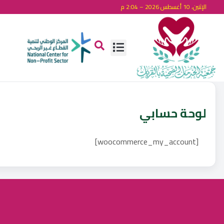
الإثنين، 10 أغسطس 2026 – 2:04 م
لوحة حسابي
[woocommerce_my_account]