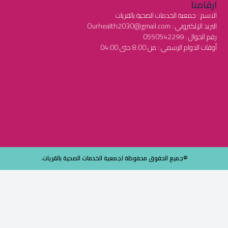
ارقامنا
الاسم : جمعية الخدمات الصحية بالقريات
البريد الإلكتروني : Ourhealth2030@gmail.com
رقم الجوال : 0550542299
أوقات الدوام الرسمي : من 8:00 حتى 04:00
©جميع الحقوق محفوظة لجمعية الخدمات الصحية بالقريات.