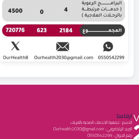
ارقامنا
الاسم : جمعية الخدمات الصحية بالقريات
البريد الإلكتروني : Ourhealth2030@gmail.com
رقم الجوال : 0550542299