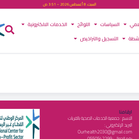
السبت، 8 أغسطس 2026 – 3:51 ص
لامي
السياسات
اللوائح
الخدمات الالكترونية
نشطة
التسجيل والتراخيص
ارقامنا
الاسم : جمعية الخدمات الصحية بالقريات
البريد الإلكتروني :
Ourhealth2030@gmail.com
رقم الجوال : 0550542299