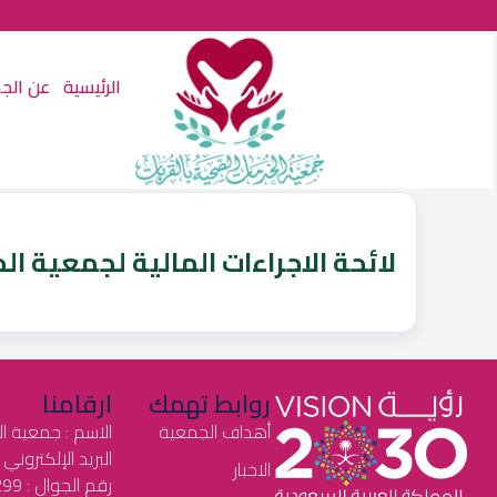
الرئيسية
عن الج
لائحة الاجراءات المالية لجمعية ا
روابط تهمك
ارقامنا
أهداف الجمعية
الاسم : جمعية ا
البريد الإلكتروني : health2030@gmail.com
الاخبار
رقم الجوال : 0550542299