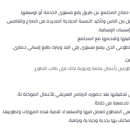
ة لصالح المجتمع عن طريق رفع مستوى الخدمة أو توسيعها.
امل بين الناس وتأكيد اللمسة الحيادية المجردة من الصراع والتنافس.
سسات الإنسانية.
بيتها وتلاحمها مع المجتمع.
لطوعي الذي يرفع مستوى رقي البلد ويترك طابع إنساني حضاري.
ات
طوعين بأعمال هامة وحيوية لذلك فإن طالب التطوع
تحقيقها بعد حضوره البرنامج التعريفي للأعمال الموكلة لهُ.
لجمعية من خلالهُ.
سعى المتطوع للعمل فيها والاستعداد لتنمية هذه المهارات وتطويرها.
المكلف بها بجدية وحيادية ونزاهة.