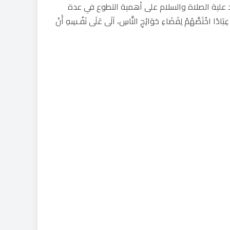
 علية الصلاة والسلام على أهمية التطوع في عدة
كريم صلى الله عليه وسلم” إِنَّ لِلَّهِ عِبَادًا اخْتَصَّهُمْ لِقَضَاءِ حَوَائِجِ النَّاسِ، آلَى عَلَى نَفْـسِهِ أَنْ