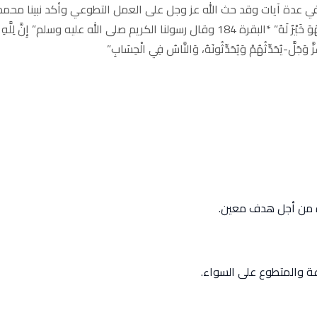
 عدة آيات وقد حث الله عز وجل على العمل التطوعي وأكد نبينا محمد
أحاديث نبوية: قال _الله_تعالى-:” فَمَـنْ تَطَوَّعَ خَيْرًا فَهُوَ خَيْرٌ لَهُ” *البقرة 184 وقال رسولنا ال
-عَزَّ وَجَلَّ-يُحَدِّثُهُمْ وَيُحَدِّثُونَهُ، وَالنَّاسُ فِي الْحِسَابِ”
رة من أجل هدف معين.
ة والمتطوع على السواء.