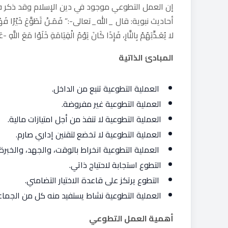
إن العمل التطوعي موجود في دين الإسلام وقد ذكر في
لا يُعَـذِّبَهُمْ بِالنَّارِ، فَإِذَا كَانَ يَوْمُ الْقِيَامَةِ خَلَوْا مَعَ اللَّهِ 
المبادئ الذاتية
العملية التطوعية تنبع من الداخل.
العملية التطوعية غير مفروضة.
العملية التطوعية لا تنفذ من أجل امتيازات مالية.
العملية التطوعية لا تخضع لتقنين إداري صارم.
العملية التطوعية انخراط بالوقت، والجهد، والخب
التطوع استجابة لاحتياج ذاتي.
التطوع يرتكز على قاعدة الاختيار التضامني.
العملية التطوعية نشاط يستفيد منه كل من الجماع
أهمية العمل التطوعي