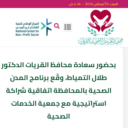
السبت، 8 أغسطس 2026 – 4:34 ص
بحضور سعادة ⁧‫محافظ القريات الدكتور
طلال التمياط‬⁩‏، وقّع برنامج المدن
الصحية بالمحافظة اتفاقية شراكة
استراتيجية مع ⁧‫جمعية الخدمات
الصحية