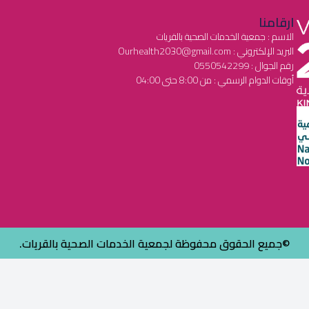
ارقامنا
الاسم : جمعية الخدمات الصحية بالقريات
البريد الإلكتروني : Ourhealth2030@gmail.com
رقم الجوال : 0550542299
أوقات الدوام الرسمي : من 8:00 حتى 04:00
©جميع الحقوق محفوظة لجمعية الخدمات الصحية بالقريات.