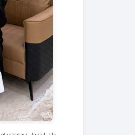
‏خلال استقبال سعادة محافظ‫‬