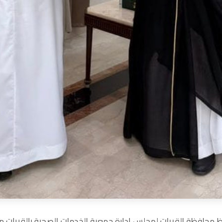
 محافظة القريات‏ لمجلس إدارة ⁧جمعية الخدمات الصحية بالقريات⁩‏ من