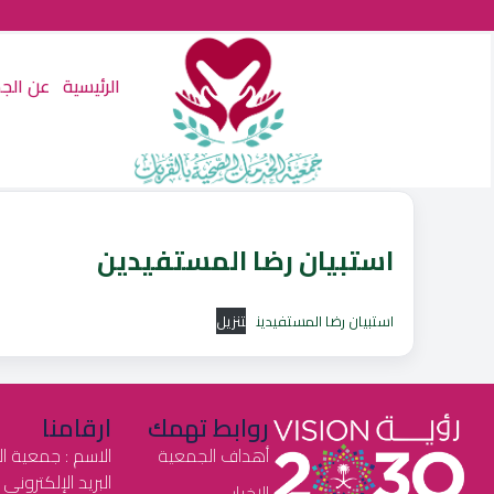
الرئيسية
عن الج
استبيان رضا المستفيدين
استبيان رضا المستفيدين
تنزيل
روابط تهمك
ارقامنا
أهداف الجمعية
الاسم : جمعية ا
البريد الإلكتروني : health2030@gmail.com
الاخبار