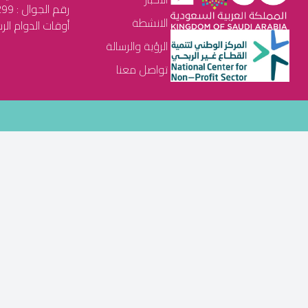
رقم الجوال : 0550542299
الانشطة
أوقات الدوام الرسمي : م
الرؤية والرسالة
تواصل معنا