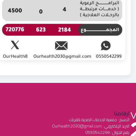
ارقامنا
الاسم : جمعية الخدمات الصحية بالقريات
البريد الإلكتروني : Ourhealth2030@gmail.com
رقم الجوال : 0550542299