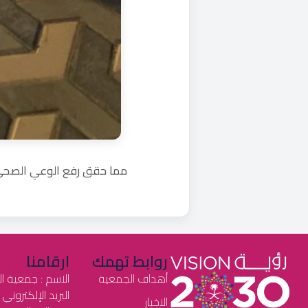
‏مما حقق رفع الوعي الصحي
روابط تهمك
ارقامنا
أهداف الجمعية
الاسم : جمعية ا
البريد الإلكتروني : health2030@gmail.com
الاخبار